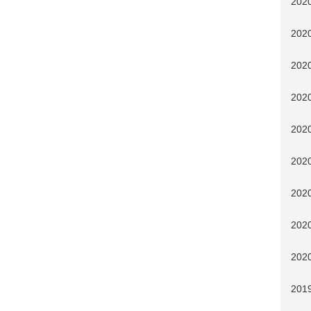
20
20
20
20
20
20
20
20
20
201